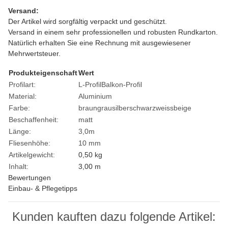
Versand:
Der Artikel wird sorgfältig verpackt und geschützt.
Versand in einem sehr professionellen und robusten Rundkarton.
Natürlich erhalten Sie eine Rechnung mit ausgewiesener
Mehrwertsteuer.
Produkteigenschaft
Wert
Profilart:
L-Profil
Balkon-Profil
Material:
Aluminium
Farbe:
braun
grau
silber
schwarz
weiss
beige
Beschaffenheit:
matt
Länge:
3,0m
Fliesenhöhe:
10 mm
Artikelgewicht:
0,50
kg
Inhalt:
3,00 m
Bewertungen
Einbau- & Pflegetipps
Kunden kauften dazu folgende Artikel: