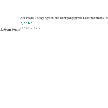
Alu Profil Übergangsschiene Übergangsprofil Laminat matt si
7,77 €
*
8,63 € pro 1 m
att L90cm 40mm