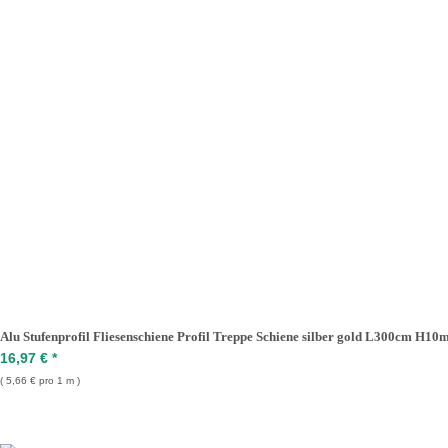
Alu Stufenprofil Fliesenschiene Profil Treppe Schiene silber gold L300cm H1
16,97 €
*
5,66 € pro 1 m