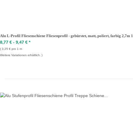
Alu L-Profil Fliesenschiene Fliesenprofil - gebürstet, matt, poliert, farbig 2,7
8,77 € -
9,47 €
*
3,25 € pro 1 m
Weitere Variationen erhältlich.