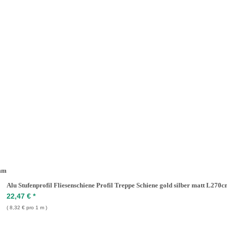
0mm
Alu Stufenprofil Fliesenschiene Profil Treppe Schiene gold silber matt L2
22,47 €
*
8,32 € pro 1 m