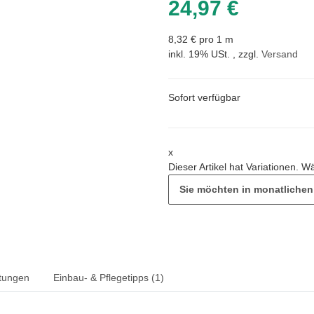
24,97 €
8,32 € pro 1 m
inkl. 19% USt. , zzgl.
Versand
Sofort verfügbar
x
Dieser Artikel hat Variationen. W
Sie möchten in monatliche
tungen
Einbau- & Pflegetipps (1)