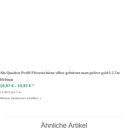
Alu Quadrat Profil Fliesenschiene silber gebürstet matt poliert gold L2,7m
H10mm
10,97 € -
14,97 €
*
4,06 € pro 1 m
Weitere Variationen erhältlich.
Ähnliche Artikel