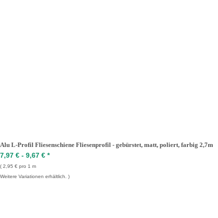
Alu L-Profil Fliesenschiene Fliesenprofil - gebürstet, matt, poliert, farbig 2,7m
7,97 € -
9,67 €
*
2,95 € pro 1 m
Weitere Variationen erhältlich.