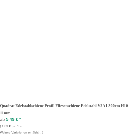
Quadrat Edelstahlschiene Profil Fliesenschiene Edelstahl V2A L300cm H10-
11mm
ab
5,49 €
*
1,83 € pro 1 m
Weitere Variationen erhältlich.