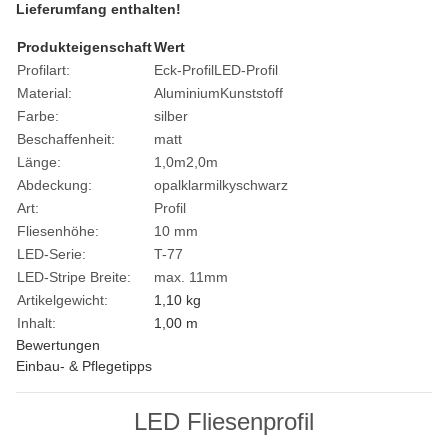
Lieferumfang enthalten!
Produkteigenschaft
Wert
Profilart:
Eck-Profil
LED-Profil
Material:
Aluminium
Kunststoff
Farbe:
silber
Beschaffenheit:
matt
Länge:
1,0m
2,0m
Abdeckung:
opal
klar
milky
schwarz
Art:
Profil
Fliesenhöhe:
10 mm
LED-Serie:
T-77
LED-Stripe Breite:
max. 11mm
Artikelgewicht:
1,10
kg
Inhalt:
1,00 m
Bewertungen
Einbau- & Pflegetipps
LED Fliesenprofil