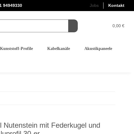
1 94949330
Jobs
Kontakt
0,00 €
Kunststoff-Profile
Kabelkanäle
Akustikpaneele
l Nutenstein mit Federkugel und
uprofil 30-er