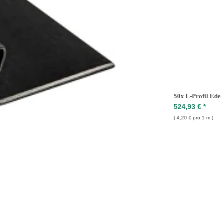
50x L-Profil Ede
524,93 €
*
4,20 € pro 1 m