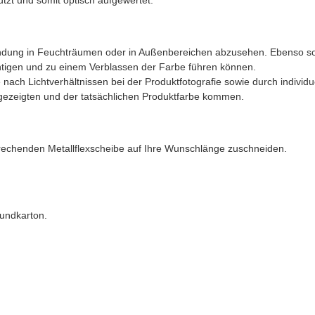
tzt und somit optisch aufgewertet.
endung in Feuchträumen oder in Außenbereichen abzusehen. Ebenso sol
htigen und zu einem Verblassen der Farbe führen können.
nach Lichtverhältnissen bei der Produktfotografie sowie durch individu
gezeigten und der tatsächlichen Produktfarbe kommen.
prechenden Metallflexscheibe auf Ihre Wunschlänge zuschneiden.
Rundkarton.