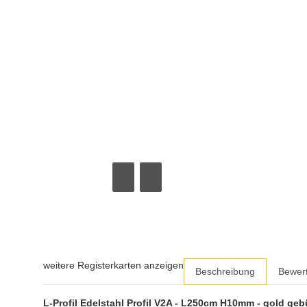
weitere Registerkarten anzeigen
Beschreibung
Bewer
L-Profil Edelstahl Profil V2A - L250cm H10mm - gold geb